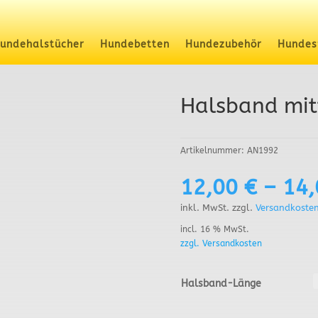
undehalstücher
Hundebetten
Hundezubehör
Hundes
Halsband mit
Artikelnummer:
AN1992
12,00
€
–
14
inkl. MwSt.
zzgl.
Versandkoste
incl. 16 % MwSt.
zzgl. Versandkosten
Halsband-Länge