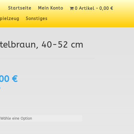
Startseite
Mein Konto
0 Artikel
0,00 €
pielzeug
Sonstiges
telbraun, 40-52 cm
,00
€
n